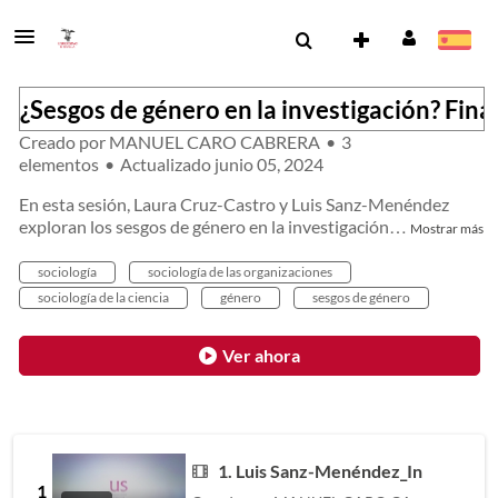
¿Sesgos de género en la investigación? Fina
Creado por
MANUEL CARO CABRERA
•
3
elementos
•
Actualizado
junio 05, 2024
En esta sesión, Laura Cruz-Castro y Luis Sanz-Menéndez
exploran los sesgos de género en la investigación
…
Mostrar más
sociología
sociología de las organizaciones
sociología de la ciencia
género
sesgos de género
Ver ahora
1. Luis Sanz-Menéndez_Introducció
1