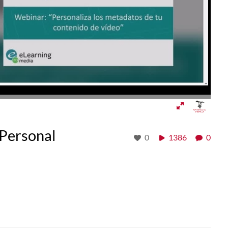
 Personal
0
1386
0